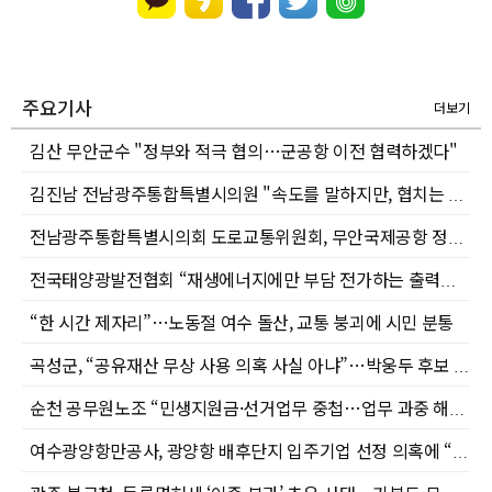
주요기사
더보기
김산 무안군수 "정부와 적극 협의…군공항 이전 협력하겠다"
김진남 전남광주통합특별시의원 "속도를 말하지만, 협치는 보이지 않습니다"
전남광주통합특별시의회 도로교통위원회, 무안국제공항 정상화와 재개항 촉구 성명 발표
전국태양광발전협회 “재생에너지에만 부담 전가하는 출력제어 개선해야”
“한 시간 제자리”…노동절 여수 돌산, 교통 붕괴에 시민 분통
곡성군, “공유재산 무상 사용 의혹 사실 아냐”…박웅두 후보 주장 반박
순천 공무원노조 “민생지원금·선거업무 중첩…업무 과중 해소해야”
여수광양항만공사, 광양항 배후단지 입주기업 선정 의혹에 “전략적 투자유치·공정 절차” 해명