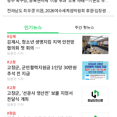
광주 북구청, 등록면허세 ‘이중 부과’ 초유 사태…기본도 무너진 세정 행정
전라남도 최무경 의원, 2026여수세계섬박람회 후원·입장권 수입 부진 강력 질타
인기뉴스
주간 핫뉴스
#김제
김제시, 청소년 생명지킴 지역 안전망
협의회 첫 회의 …
임윤진 기자
#고창
고창군, 군민활력지원금 1인당 30만원
추석 전 지급
임윤진 기자
#고창
고창군, ‘선운사 영산전‘ 보물 지정서
전달식 개최
임윤진 기자
#정읍