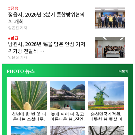
#정읍
정읍시, 2026년 3분기 통합방위협의
회 개최
임윤진 기자
#남원
남원시, 2026년 福을 담은 안심 기저
귀가방 전달식 …
임윤진 기자
PHOTO 뉴스
더보기
천년에 한 번 꽃 피
늦게 피어 더 깊고
순천만국가정원,
운다는 소철나무,
아름다운 봄..진안,
따뜻한 봄 햇살 아
장흥 대덕읍서
벚꽃으로 물들…
래 튤립 활짝 피어
꽃…
나…