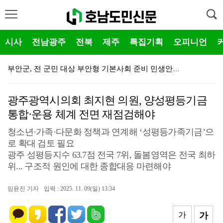
시사
전남광주
전북
제주
특집기획
오피니언
부안군, 전 군민 대상 부안형 기본사회 준비 민생안정지…
부안군, 2026 부안붉은노을축제 군민 참여 체험 프로…
광주광역시의회 최지현 의원, 양성평등기금
대한적십자봉사회 부안군협의회, 폭염 극복 얼음물 나눔 …
통합·운용 체계 전면 재점검해야
진안군, '2026 퐁당퐁당 족욕소풍' 「빠망이의 힐링…
청소년·가족·다문화 정책과 연계해 ‘성평등가족기금’으
로 확대 검토 필요
진안군, 2026년 산림분야 지자체 합동평가 우수기관 …
광주 성평등지수 63.7점 전국 7위, 돌봄영역은 전국 최하
장수군, 방문진료 확대운영 의료돌봄 통합안전망 강화
위... 구조적 원인에 대한 종합대응 마련해야
장수군, 외국인 계절근로자 이동출입국 서비스 운영
임윤진 기자
입력 : 2025. 11. 09(일) 13:34
장수군, 기록적인 폭염 속 취약 어르신 돌봄 안전망 강…
가
가
익산시, 자율방재단과 폭염 대응 무더위쉼터 현장 예찰 …